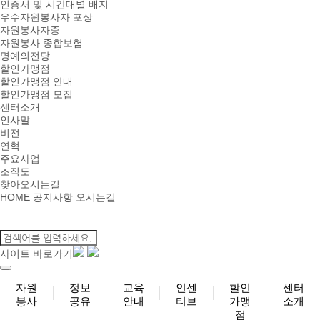
인증서 및 시간대별 배지
우수자원봉사자 포상
자원봉사자증
자원봉사 종합보험
명예의전당
할인가맹점
할인가맹점 안내
할인가맹점 모집
센터소개
인사말
비전
연혁
주요사업
조직도
찾아오시는길
HOME
공지사항
오시는길
사이트 바로가기
자원
정보
교육
인센
할인
센터
봉사
공유
안내
티브
가맹
소개
점