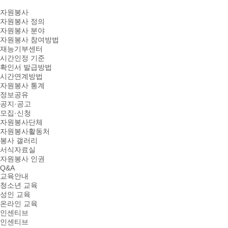
자원봉사
자원봉사 정의
자원봉사 분야
자원봉사 참여방법
재능기부센터
시간인정 기준
확인서 발급방법
시간연계방법
자원봉사 통계
정보공유
공지·공고
모집·신청
자원봉사단체
자원봉사활동처
봉사 갤러리
서식자료실
자원봉사 인권
Q&A
교육안내
청소년 교육
성인 교육
온라인 교육
인센티브
인센티브