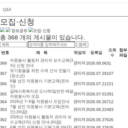
Q&A
모집·신청
정보공유
모집·신청
총
368
개의 게시물이 있습니다.
검색
조회
첨부
번호
제 목
작성자
등록일
수
파일
자원봉사 활동처 관리자 보수교육(3
관리자
368
2026.08.06
31
차) 신청 안내
유기동물을 위한 수제 간식 만들기
관리자
367
2026.07.29
107
(청소년)
8월 성인 자원봉사 기본교육(온라
관리자
366
2026.07.21
221
인)
갈매사회복지관 도시락/밑반찬 배달
관리자
365
2026.07.01
391
자원봉사자 모집
2026년 7~9월 자원봉사 모집안내
관리자
364
2026.06.26
712
7월 성인 자원봉사 기본교육(온라
관리자
363
2026.06.22
483
인)
(마감)
2026년 자원봉사 활동처 관리자 보
관리자
362
2026.05.27
626
수교육(2차) 신청 안내
(마감)
6월 성인 자원봉사 기본교육
(마감)
관리자
361
2026.05.22
635