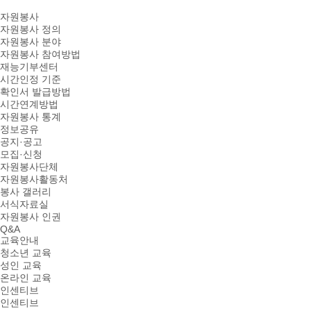
자원봉사
자원봉사 정의
자원봉사 분야
자원봉사 참여방법
재능기부센터
시간인정 기준
확인서 발급방법
시간연계방법
자원봉사 통계
정보공유
공지·공고
모집·신청
자원봉사단체
자원봉사활동처
봉사 갤러리
서식자료실
자원봉사 인권
Q&A
교육안내
청소년 교육
성인 교육
온라인 교육
인센티브
인센티브