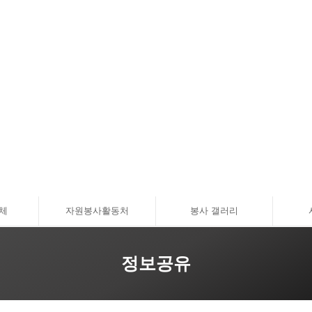
체
자원봉사활동처
봉사 갤러리
정보공유