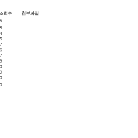
조회수
첨부파일
5
8
4
5
7
6
7
8
0
0
0
0