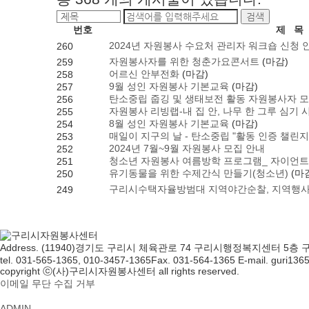
검색
번호
제 목
2024년 자원봉사 수요처 관리자 워크숍 신청 
260
자원봉사자를 위한 청춘가요콘서트
(마감)
259
어르신 안부전화
(마감)
258
9월 성인 자원봉사 기본교육
(마감)
257
탄소중립 줍깅 및 생태보전 활동 자원봉사자 
256
자원봉사 리빙랩-내 집 안, 나무 한 그루 심기 시
255
8월 성인 자원봉사 기본교육
(마감)
254
매일이 지구의 날 - 탄소중립 "활동 인증 챌린지
253
2024년 7월~9월 자원봉사 모집 안내
252
청소년 자원봉사 여름방학 프로그램_ 자이언트
251
유기동물을 위한 수제간식 만들기(청소년)
(마
250
구리시수택자율방범대 지역야간순찰, 지역행사
249
처음
다음
맨끝
Address. (11940)경기도 구리시 체육관로 74 구리시행정복지센터 
tel. 031-565-1365, 010-3457-1365
Fax. 031-564-1365
E-mail. guri136
copyright ⓒ(사)구리시자원봉사센터 all rights reserved.
이메일 무단 수집 거부
개인정보처리방침
ADMIN