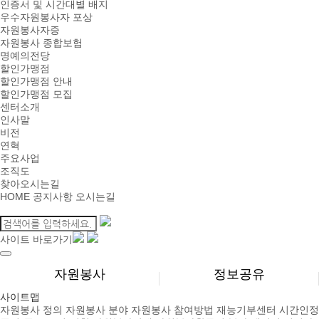
인증서 및 시간대별 배지
우수자원봉사자 포상
자원봉사자증
자원봉사 종합보험
명예의전당
할인가맹점
할인가맹점 안내
할인가맹점 모집
센터소개
인사말
비전
연혁
주요사업
조직도
찾아오시는길
HOME
공지사항
오시는길
사이트 바로가기
자원봉사
정보공유
사이트맵
자원봉사 정의
자원봉사 분야
자원봉사 참여방법
재능기부센터
시간인정