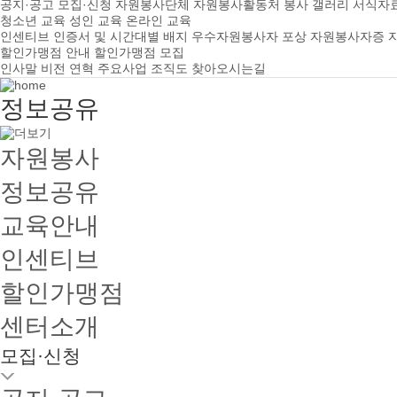
공지·공고
모집·신청
자원봉사단체
자원봉사활동처
봉사 갤러리
서식자
청소년 교육
성인 교육
온라인 교육
인센티브
인증서 및 시간대별 배지
우수자원봉사자 포상
자원봉사자증
할인가맹점 안내
할인가맹점 모집
인사말
비전
연혁
주요사업
조직도
찾아오시는길
정보공유
자원봉사
정보공유
교육안내
인센티브
할인가맹점
센터소개
모집·신청