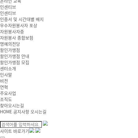
온라인 교육
인센티브
인센티브
인증서 및 시간대별 배지
우수자원봉사자 포상
자원봉사자증
자원봉사 종합보험
명예의전당
할인가맹점
할인가맹점 안내
할인가맹점 모집
센터소개
인사말
비전
연혁
주요사업
조직도
찾아오시는길
HOME
공지사항
오시는길
사이트 바로가기