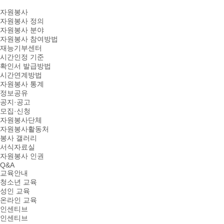
자원봉사
자원봉사 정의
자원봉사 분야
자원봉사 참여방법
재능기부센터
시간인정 기준
확인서 발급방법
시간연계방법
자원봉사 통계
정보공유
공지·공고
모집·신청
자원봉사단체
자원봉사활동처
봉사 갤러리
서식자료실
자원봉사 인권
Q&A
교육안내
청소년 교육
성인 교육
온라인 교육
인센티브
인센티브