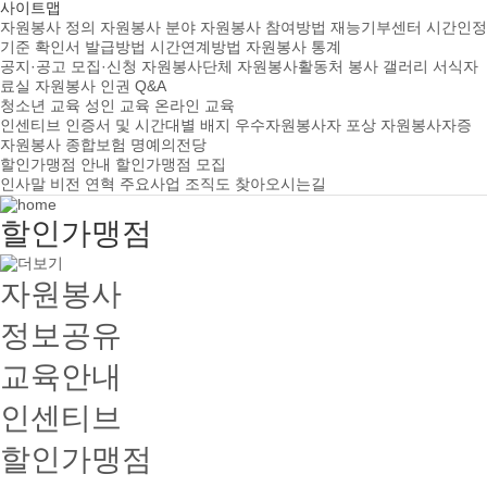
사이트맵
자원봉사 정의
자원봉사 분야
자원봉사 참여방법
재능기부센터
시간인정
기준
확인서 발급방법
시간연계방법
자원봉사 통계
공지·공고
모집·신청
자원봉사단체
자원봉사활동처
봉사 갤러리
서식자
료실
자원봉사 인권
Q&A
청소년 교육
성인 교육
온라인 교육
인센티브
인증서 및 시간대별 배지
우수자원봉사자 포상
자원봉사자증
자원봉사 종합보험
명예의전당
할인가맹점 안내
할인가맹점 모집
인사말
비전
연혁
주요사업
조직도
찾아오시는길
할인가맹점
자원봉사
정보공유
교육안내
인센티브
할인가맹점