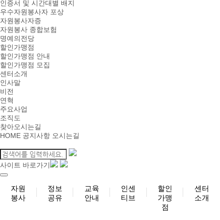
인증서 및 시간대별 배지
우수자원봉사자 포상
자원봉사자증
자원봉사 종합보험
명예의전당
할인가맹점
할인가맹점 안내
할인가맹점 모집
센터소개
인사말
비전
연혁
주요사업
조직도
찾아오시는길
HOME
공지사항
오시는길
사이트 바로가기
자원
정보
교육
인센
할인
센터
봉사
공유
안내
티브
가맹
소개
점