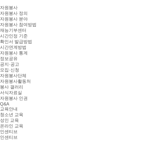
자원봉사
자원봉사 정의
자원봉사 분야
자원봉사 참여방법
재능기부센터
시간인정 기준
확인서 발급방법
시간연계방법
자원봉사 통계
정보공유
공지·공고
모집·신청
자원봉사단체
자원봉사활동처
봉사 갤러리
서식자료실
자원봉사 인권
Q&A
교육안내
청소년 교육
성인 교육
온라인 교육
인센티브
인센티브