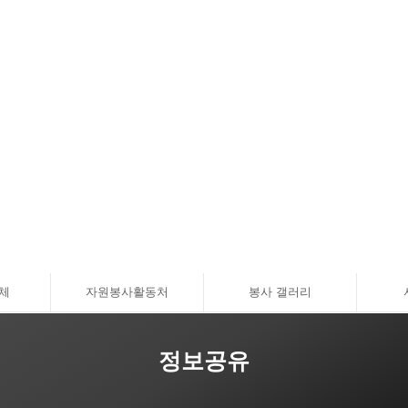
체
자원봉사활동처
봉사 갤러리
정보공유