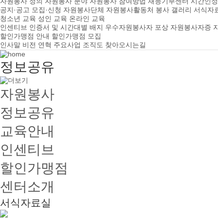
자원봉사 정의
자원봉사 분야
자원봉사 참여방법
재능기부센터
시간인정
공지·공고
모집·신청
자원봉사단체
자원봉사활동처
봉사 갤러리
서식자
청소년 교육
성인 교육
온라인 교육
인센티브
인증서 및 시간대별 배지
우수자원봉사자 포상
자원봉사자증
할인가맹점 안내
할인가맹점 모집
인사말
비전
연혁
주요사업
조직도
찾아오시는길
정보공유
자원봉사
정보공유
교육안내
인센티브
할인가맹점
센터소개
서식자료실