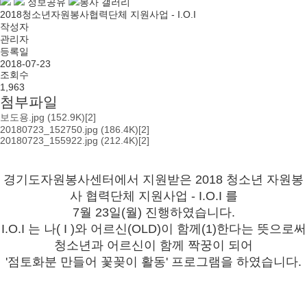
정보공유
봉사 갤러리
2018청소년자원봉사협력단체 지원사업 - I.O.I
작성자
관리자
등록일
2018-07-23
조회수
1,963
첨부파일
보도용.jpg
(152.9K)
[2]
20180723_152750.jpg
(186.4K)
[2]
20180723_155922.jpg
(212.4K)
[2]
경기도자원봉사센터에서 지원받은 2018 청소년 자원봉
사 협력단체 지원사업 - I.O.I 를
7월 23일(월) 진행하였습니다.
I.O.I 는 나( I )와 어르신(OLD)이 함께(1)한다는 뜻으로써
청소년과 어르신이 함께 짝꿍이 되어
'점토화분 만들어 꽃꽂이 활동' 프로그램을 하였습니다.