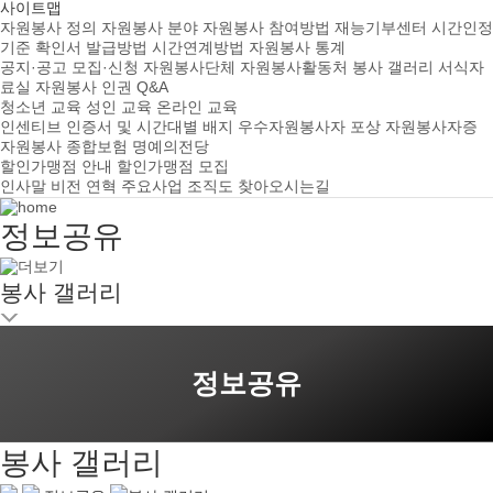
사이트맵
자원봉사 정의
자원봉사 분야
자원봉사 참여방법
재능기부센터
시간인정
기준
확인서 발급방법
시간연계방법
자원봉사 통계
공지·공고
모집·신청
자원봉사단체
자원봉사활동처
봉사 갤러리
서식자
료실
자원봉사 인권
Q&A
청소년 교육
성인 교육
온라인 교육
인센티브
인증서 및 시간대별 배지
우수자원봉사자 포상
자원봉사자증
자원봉사 종합보험
명예의전당
할인가맹점 안내
할인가맹점 모집
인사말
비전
연혁
주요사업
조직도
찾아오시는길
정보공유
봉사 갤러리
정보공유
봉사 갤러리