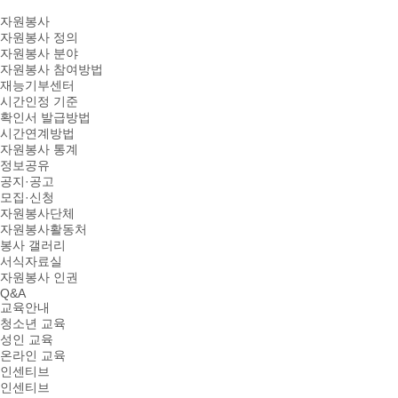
자원봉사
자원봉사 정의
자원봉사 분야
자원봉사 참여방법
재능기부센터
시간인정 기준
확인서 발급방법
시간연계방법
자원봉사 통계
정보공유
공지·공고
모집·신청
자원봉사단체
자원봉사활동처
봉사 갤러리
서식자료실
자원봉사 인권
Q&A
교육안내
청소년 교육
성인 교육
온라인 교육
인센티브
인센티브