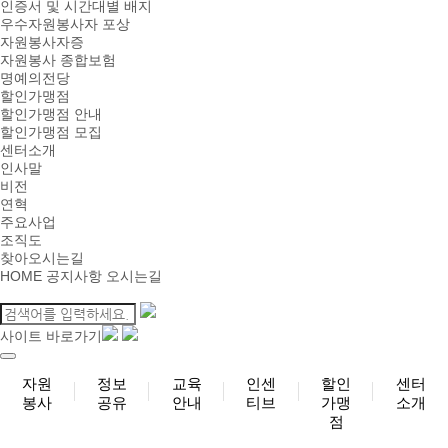
인증서 및 시간대별 배지
우수자원봉사자 포상
자원봉사자증
자원봉사 종합보험
명예의전당
할인가맹점
할인가맹점 안내
할인가맹점 모집
센터소개
인사말
비전
연혁
주요사업
조직도
찾아오시는길
HOME
공지사항
오시는길
사이트 바로가기
자원
정보
교육
인센
할인
센터
봉사
공유
안내
티브
가맹
소개
점