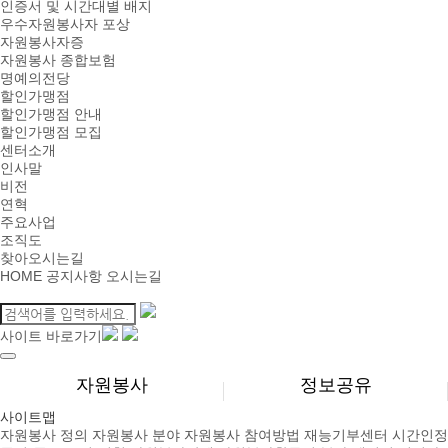
인증서 및 시간대별 배지
우수자원봉사자 포상
자원봉사자증
자원봉사 종합보험
명예의전당
할인가맹점
할인가맹점 안내
할인가맹점 모집
센터소개
인사말
비전
연혁
주요사업
조직도
찾아오시는길
HOME
공지사항
오시는길
사이트 바로가기
자원봉사
정보공유
사이트맵
자원봉사 정의
자원봉사 분야
자원봉사 참여방법
재능기부센터
시간인정