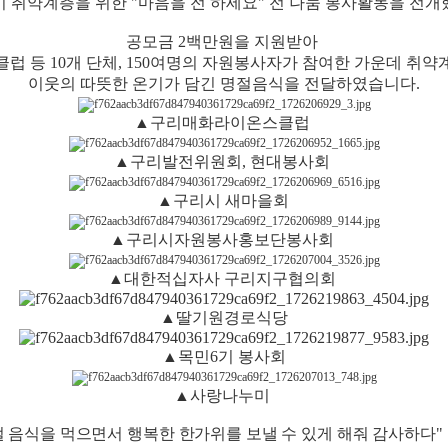
이 취약계층을 위한
"
마음을 전 하세요
"
전 나눔 봉사활동을 전
공모금
2
백만원을 지원받아
 등 10
개 단체
, 150
여명의 자원봉사자가 참여한 가운데 취약계
이웃의 따뜻한 온기가 담긴 명절음식을 전달하였습니다
.
▲
구리매화라이온스클럽
▲
구리발전위원회, 현대봉사회
▲
구리시 새마을회
▲
구리시자원봉사홍보단봉사회
▲
대한적십자사 구리지구협의회
▲
딸기원경로식당
▲
목민6기 봉사회
▲
사랑나누미
 음식을 먹으면서 행복한 한가위를 보낼 수 있게 해줘 감사하다"