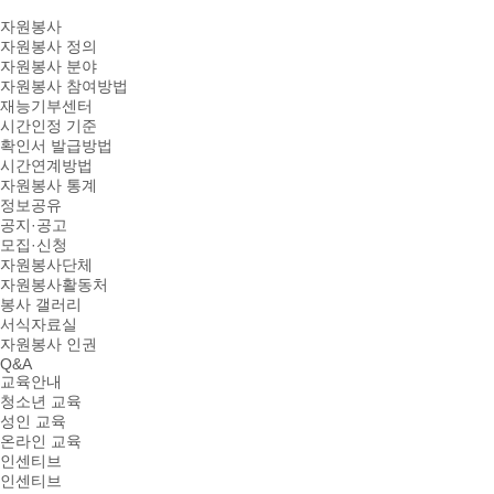
자원봉사
자원봉사 정의
자원봉사 분야
자원봉사 참여방법
재능기부센터
시간인정 기준
확인서 발급방법
시간연계방법
자원봉사 통계
정보공유
공지·공고
모집·신청
자원봉사단체
자원봉사활동처
봉사 갤러리
서식자료실
자원봉사 인권
Q&A
교육안내
청소년 교육
성인 교육
온라인 교육
인센티브
인센티브