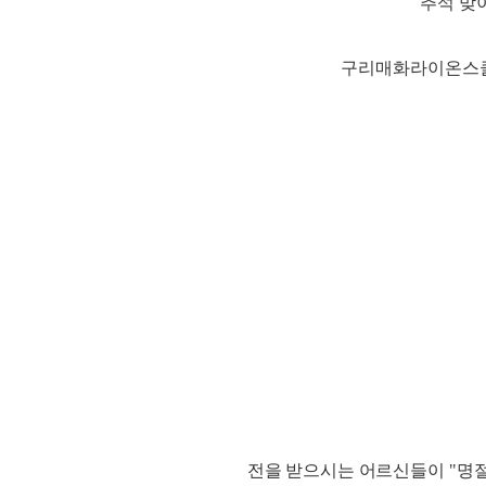
추석 맞
구리매화라이온스클럽
전
을 받으시는 어르신들이 "명절