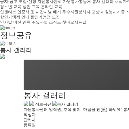
공지·공고
모집·신청
자원봉사단체
자원봉사활동처
봉사 갤러리
서식자
청소년 교육
성인 교육
온라인 교육
인센티브
인증서 및 시간대별 배지
우수자원봉사자 포상
자원봉사자증
할인가맹점 안내
할인가맹점 모집
인사말
비전
연혁
주요사업
조직도
찾아오시는길
정보공유
봉사 갤러리
봉사 갤러리
정보공유
봉사 갤러리
자원봉사센터 임직원, 추석 맞이 "마음을 전(煎) 하세요" 
작성자
관리자
등록일