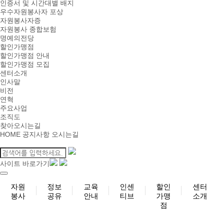
인증서 및 시간대별 배지
우수자원봉사자 포상
자원봉사자증
자원봉사 종합보험
명예의전당
할인가맹점
할인가맹점 안내
할인가맹점 모집
센터소개
인사말
비전
연혁
주요사업
조직도
찾아오시는길
HOME
공지사항
오시는길
사이트 바로가기
자원
정보
교육
인센
할인
센터
봉사
공유
안내
티브
가맹
소개
점