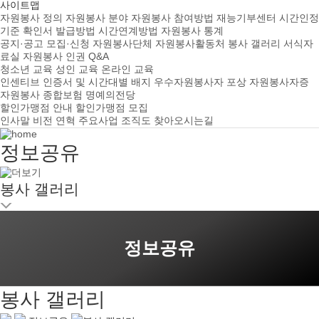
사이트맵
자원봉사 정의
자원봉사 분야
자원봉사 참여방법
재능기부센터
시간인정
기준
확인서 발급방법
시간연계방법
자원봉사 통계
공지·공고
모집·신청
자원봉사단체
자원봉사활동처
봉사 갤러리
서식자
료실
자원봉사 인권
Q&A
청소년 교육
성인 교육
온라인 교육
인센티브
인증서 및 시간대별 배지
우수자원봉사자 포상
자원봉사자증
자원봉사 종합보험
명예의전당
할인가맹점 안내
할인가맹점 모집
인사말
비전
연혁
주요사업
조직도
찾아오시는길
정보공유
봉사 갤러리
정보공유
봉사 갤러리