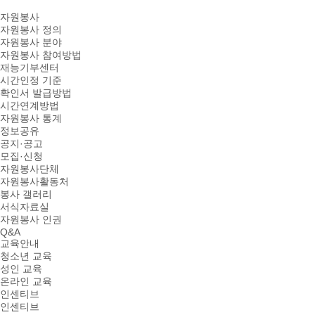
자원봉사
자원봉사 정의
자원봉사 분야
자원봉사 참여방법
재능기부센터
시간인정 기준
확인서 발급방법
시간연계방법
자원봉사 통계
정보공유
공지·공고
모집·신청
자원봉사단체
자원봉사활동처
봉사 갤러리
서식자료실
자원봉사 인권
Q&A
교육안내
청소년 교육
성인 교육
온라인 교육
인센티브
인센티브