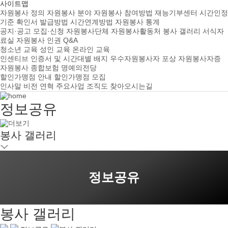
사이트맵
자원봉사 정의
자원봉사 분야
자원봉사 참여방법
재능기부센터
시간인정
기준
확인서 발급방법
시간연계방법
자원봉사 통계
공지·공고
모집·신청
자원봉사단체
자원봉사활동처
봉사 갤러리
서식자
료실
자원봉사 인권
Q&A
청소년 교육
성인 교육
온라인 교육
인센티브
인증서 및 시간대별 배지
우수자원봉사자 포상
자원봉사자증
자원봉사 종합보험
명예의전당
할인가맹점 안내
할인가맹점 모집
인사말
비전
연혁
주요사업
조직도
찾아오시는길
정보공유
봉사 갤러리
정보공유
봉사 갤러리