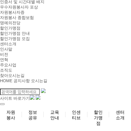
인증서 및 시간대별 배지
우수자원봉사자 포상
자원봉사자증
자원봉사 종합보험
명예의전당
할인가맹점
할인가맹점 안내
할인가맹점 모집
센터소개
인사말
비전
연혁
주요사업
조직도
찾아오시는길
HOME
공지사항
오시는길
사이트 바로가기
자원
정보
교육
인센
할인
센터
봉사
공유
안내
티브
가맹
소개
점