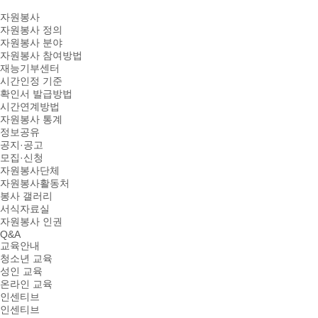
자원봉사
자원봉사 정의
자원봉사 분야
자원봉사 참여방법
재능기부센터
시간인정 기준
확인서 발급방법
시간연계방법
자원봉사 통계
정보공유
공지·공고
모집·신청
자원봉사단체
자원봉사활동처
봉사 갤러리
서식자료실
자원봉사 인권
Q&A
교육안내
청소년 교육
성인 교육
온라인 교육
인센티브
인센티브