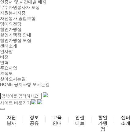
인증서 및 시간대별 배지
우수자원봉사자 포상
자원봉사자증
자원봉사 종합보험
명예의전당
할인가맹점
할인가맹점 안내
할인가맹점 모집
센터소개
인사말
비전
연혁
주요사업
조직도
찾아오시는길
HOME
공지사항
오시는길
사이트 바로가기
자원
정보
교육
인센
할인
센터
봉사
공유
안내
티브
가맹
소개
점