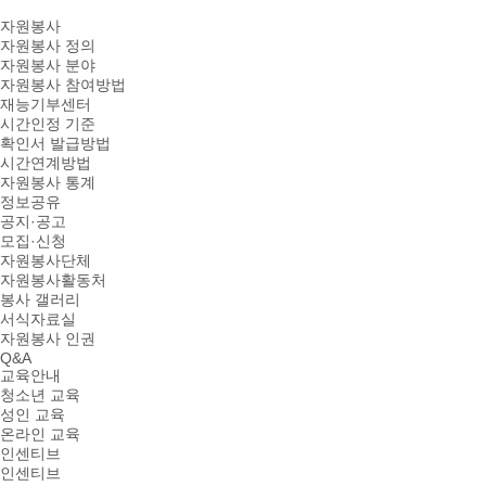
자원봉사
자원봉사 정의
자원봉사 분야
자원봉사 참여방법
재능기부센터
시간인정 기준
확인서 발급방법
시간연계방법
자원봉사 통계
정보공유
공지·공고
모집·신청
자원봉사단체
자원봉사활동처
봉사 갤러리
서식자료실
자원봉사 인권
Q&A
교육안내
청소년 교육
성인 교육
온라인 교육
인센티브
인센티브