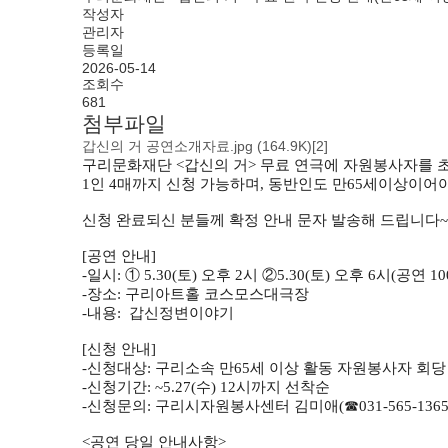
작성자
관리자
등록일
2026-05-14
조회수
681
첨부파일
갑신의 거 공연소개자료.jpg
(164.9K)
[2]
구리문화재단 <갑신의 거> 무료 연극에 자원봉사자를 
1인 4매까지 신청 가능하며, 동반인도 만65세이상이어야
신청 완료되신 분들께 확정 안내 문자 발송해 드립니다~
[공연 안내]
-일시: ① 5.30(토) 오후 2시 ②5.30(토) 오후 6시(공연 1
-장소: 구리아트홀 코스모스대극장
-내용: 갑신정변이야기
[신청 안내]
-신청대상: 구리소속 만65세 이상 활동 자원봉사자 회당 
-신청기간: ~5.27(수) 12시까지 선착순
-신청문의: 구리시자원봉사센터 김미애(☎031-565-1365
<공연 당일 안내사항>