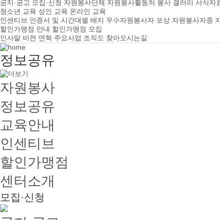
공지·공고
모집·신청
자원봉사단체
자원봉사활동처
봉사 갤러리
서식자
청소년 교육
성인 교육
온라인 교육
인센티브
인증서 및 시간대별 배지
우수자원봉사자 포상
자원봉사자증
할인가맹점 안내
할인가맹점 모집
인사말
비전
연혁
주요사업
조직도
찾아오시는길
정보공유
자원봉사
정보공유
교육안내
인센티브
할인가맹점
센터소개
모집·신청