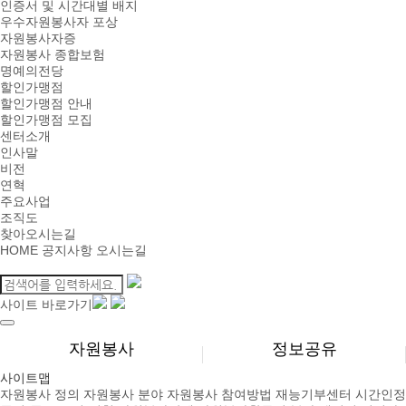
인증서 및 시간대별 배지
우수자원봉사자 포상
자원봉사자증
자원봉사 종합보험
명예의전당
할인가맹점
할인가맹점 안내
할인가맹점 모집
센터소개
인사말
비전
연혁
주요사업
조직도
찾아오시는길
HOME
공지사항
오시는길
사이트 바로가기
자원봉사
정보공유
사이트맵
자원봉사 정의
자원봉사 분야
자원봉사 참여방법
재능기부센터
시간인정