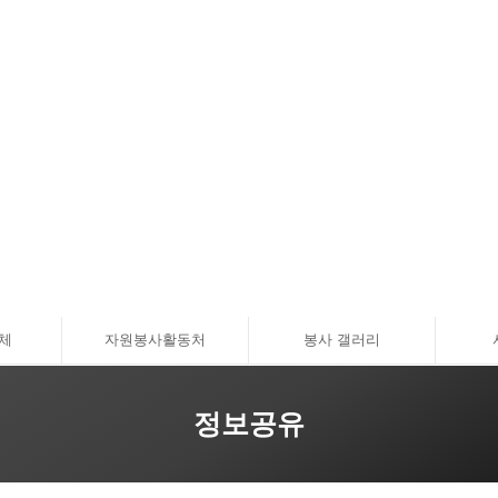
체
자원봉사활동처
봉사 갤러리
정보공유