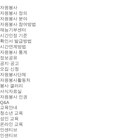
자원봉사
자원봉사 정의
자원봉사 분야
자원봉사 참여방법
재능기부센터
시간인정 기준
확인서 발급방법
시간연계방법
자원봉사 통계
정보공유
공지·공고
모집·신청
자원봉사단체
자원봉사활동처
봉사 갤러리
서식자료실
자원봉사 인권
Q&A
교육안내
청소년 교육
성인 교육
온라인 교육
인센티브
인센티브