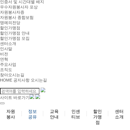
인증서 및 시간대별 배지
우수자원봉사자 포상
자원봉사자증
자원봉사 종합보험
명예의전당
할인가맹점
할인가맹점 안내
할인가맹점 모집
센터소개
인사말
비전
연혁
주요사업
조직도
찾아오시는길
HOME
공지사항
오시는길
사이트 바로가기
자원
정보
교육
인센
할인
센터
봉사
공유
안내
티브
가맹
소개
점