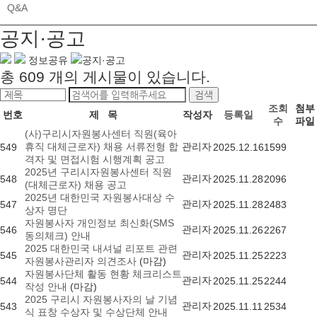
Q&A
공지·공고
정보공유
공지·공고
총
609
개의 게시물이 있습니다.
검색
조회
첨부
번호
제 목
작성자
등록일
수
파일
(사)구리시자원봉사센터 직원(육아
휴직 대체근로자) 채용 서류전형 합
관리자
549
2025.12.16
1599
격자 및 면접시험 시행계획 공고
2025년 구리시자원봉사센터 직원
관리자
548
2025.11.28
2096
(대체근로자) 채용 공고
2025년 대한민국 자원봉사대상 수
관리자
547
2025.11.28
2483
상자 명단
자원봉사자 개인정보 최신화(SMS
관리자
546
2025.11.26
2267
동의체크) 안내
2025 대한민국 내셔널 리포트 관련
관리자
545
2025.11.25
2223
자원봉사관리자 의견조사
(마감)
자원봉사단체 활동 현황 체크리스트
관리자
544
2025.11.25
2244
작성 안내
(마감)
2025 구리시 자원봉사자의 날 기념
관리자
543
2025.11.11
2534
식 표창 수상자 및 수상단체 안내