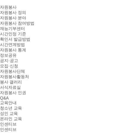
자원봉사
자원봉사 정의
자원봉사 분야
자원봉사 참여방법
재능기부센터
시간인정 기준
확인서 발급방법
시간연계방법
자원봉사 통계
정보공유
공지·공고
모집·신청
자원봉사단체
자원봉사활동처
봉사 갤러리
서식자료실
자원봉사 인권
Q&A
교육안내
청소년 교육
성인 교육
온라인 교육
인센티브
인센티브