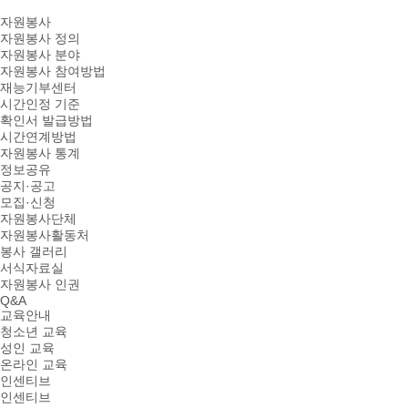
자원봉사
자원봉사 정의
자원봉사 분야
자원봉사 참여방법
재능기부센터
시간인정 기준
확인서 발급방법
시간연계방법
자원봉사 통계
정보공유
공지·공고
모집·신청
자원봉사단체
자원봉사활동처
봉사 갤러리
서식자료실
자원봉사 인권
Q&A
교육안내
청소년 교육
성인 교육
온라인 교육
인센티브
인센티브