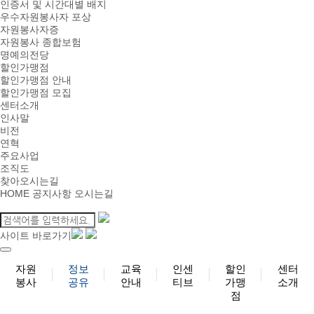
인증서 및 시간대별 배지
우수자원봉사자 포상
자원봉사자증
자원봉사 종합보험
명예의전당
할인가맹점
할인가맹점 안내
할인가맹점 모집
센터소개
인사말
비전
연혁
주요사업
조직도
찾아오시는길
HOME
공지사항
오시는길
사이트 바로가기
자원
정보
교육
인센
할인
센터
봉사
공유
안내
티브
가맹
소개
점