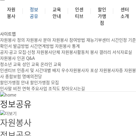
자원
정보
교육
인센
할인
센터
봉사
공유
안내
티브
가맹
소개
점
사이트맵
자원봉사 정의
자원봉사 분야
자원봉사 참여방법
재능기부센터
시간인정 기준
확인서 발급방법
시간연계방법
자원봉사 통계
공지·공고
모집·신청
자원봉사단체
자원봉사활동처
봉사 갤러리
서식자료실
자원봉사 인권
Q&A
청소년 교육
성인 교육
온라인 교육
인센티브
인증서 및 시간대별 배지
우수자원봉사자 포상
자원봉사자증
자원봉
사 종합보험
명예의전당
할인가맹점 안내
할인가맹점 모집
인사말
비전
연혁
주요사업
조직도
찾아오시는길
정보공유
자원봉사
정보공유