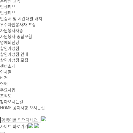
온라인 교육
인센티브
인센티브
인증서 및 시간대별 배지
우수자원봉사자 포상
자원봉사자증
자원봉사 종합보험
명예의전당
할인가맹점
할인가맹점 안내
할인가맹점 모집
센터소개
인사말
비전
연혁
주요사업
조직도
찾아오시는길
HOME
공지사항
오시는길
사이트 바로가기