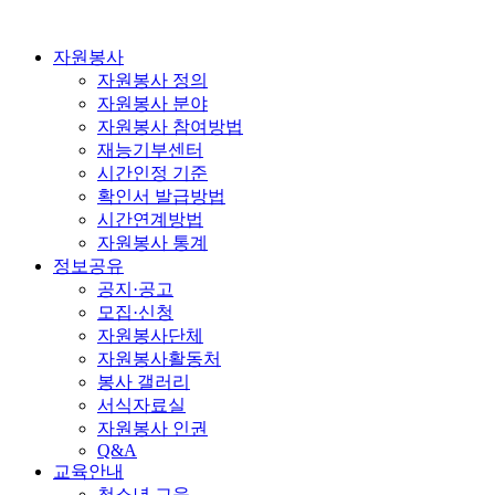
자원봉사
자원봉사 정의
자원봉사 분야
자원봉사 참여방법
재능기부센터
시간인정 기준
확인서 발급방법
시간연계방법
자원봉사 통계
정보공유
공지·공고
모집·신청
자원봉사단체
자원봉사활동처
봉사 갤러리
서식자료실
자원봉사 인권
Q&A
교육안내
청소년 교육