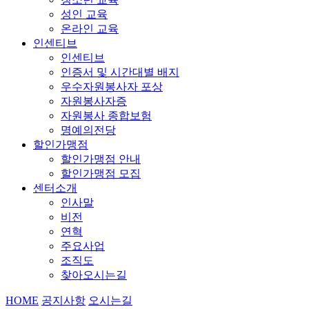
성인 교육
온라인 교육
인센티브
인센티브
인증서 및 시간대별 배지
우수자원봉사자 포상
자원봉사자증
자원봉사 종합보험
명예의전당
할인가맹점
할인가맹점 안내
할인가맹점 모집
센터소개
인사말
비전
연혁
주요사업
조직도
찾아오시는길
HOME
공지사항
오시는길