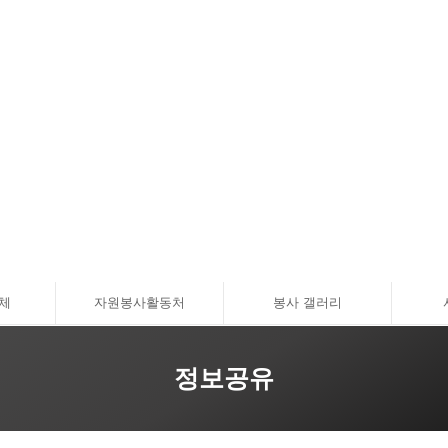
체
자원봉사활동처
봉사 갤러리
정보공유