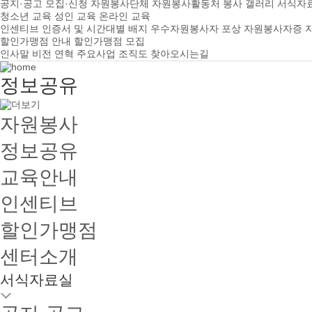
공지·공고
모집·신청
자원봉사단체
자원봉사활동처
봉사 갤러리
서식자
청소년 교육
성인 교육
온라인 교육
인센티브
인증서 및 시간대별 배지
우수자원봉사자 포상
자원봉사자증
할인가맹점 안내
할인가맹점 모집
인사말
비전
연혁
주요사업
조직도
찾아오시는길
정보공유
자원봉사
정보공유
교육안내
인센티브
할인가맹점
센터소개
서식자료실