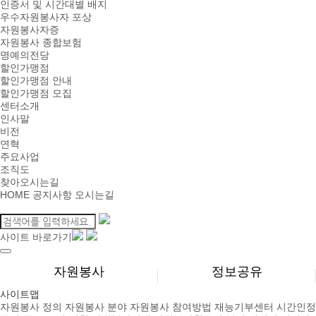
인증서 및 시간대별 배지
우수자원봉사자 포상
자원봉사자증
자원봉사 종합보험
명예의전당
할인가맹점
할인가맹점 안내
할인가맹점 모집
센터소개
인사말
비전
연혁
주요사업
조직도
찾아오시는길
HOME
공지사항
오시는길
사이트 바로가기
자원봉사
정보공유
사이트맵
자원봉사 정의
자원봉사 분야
자원봉사 참여방법
재능기부센터
시간인정