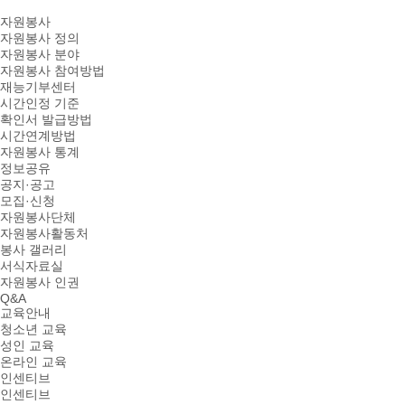
자원봉사
자원봉사 정의
자원봉사 분야
자원봉사 참여방법
재능기부센터
시간인정 기준
확인서 발급방법
시간연계방법
자원봉사 통계
정보공유
공지·공고
모집·신청
자원봉사단체
자원봉사활동처
봉사 갤러리
서식자료실
자원봉사 인권
Q&A
교육안내
청소년 교육
성인 교육
온라인 교육
인센티브
인센티브