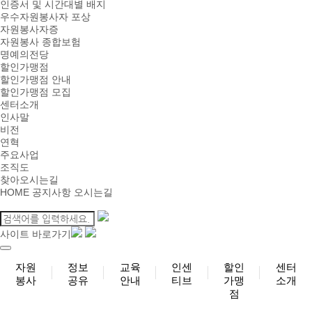
인증서 및 시간대별 배지
우수자원봉사자 포상
자원봉사자증
자원봉사 종합보험
명예의전당
할인가맹점
할인가맹점 안내
할인가맹점 모집
센터소개
인사말
비전
연혁
주요사업
조직도
찾아오시는길
HOME
공지사항
오시는길
사이트 바로가기
자원
정보
교육
인센
할인
센터
봉사
공유
안내
티브
가맹
소개
점