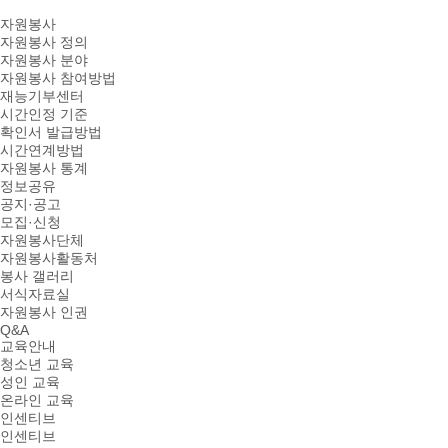
자원봉사
자원봉사 정의
자원봉사 분야
자원봉사 참여방법
재능기부센터
시간인정 기준
확인서 발급방법
시간연계방법
자원봉사 통계
정보공유
공지·공고
모집·신청
자원봉사단체
자원봉사활동처
봉사 갤러리
서식자료실
자원봉사 인권
Q&A
교육안내
청소년 교육
성인 교육
온라인 교육
인센티브
인센티브