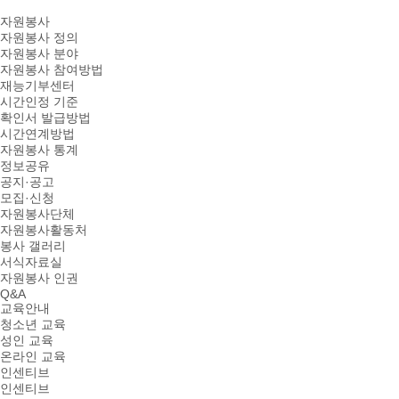
자원봉사
자원봉사 정의
자원봉사 분야
자원봉사 참여방법
재능기부센터
시간인정 기준
확인서 발급방법
시간연계방법
자원봉사 통계
정보공유
공지·공고
모집·신청
자원봉사단체
자원봉사활동처
봉사 갤러리
서식자료실
자원봉사 인권
Q&A
교육안내
청소년 교육
성인 교육
온라인 교육
인센티브
인센티브