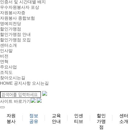
인증서 및 시간대별 배지
우수자원봉사자 포상
자원봉사자증
자원봉사 종합보험
명예의전당
할인가맹점
할인가맹점 안내
할인가맹점 모집
센터소개
인사말
비전
연혁
주요사업
조직도
찾아오시는길
HOME
공지사항
오시는길
사이트 바로가기
자원
정보
교육
인센
할인
센터
봉사
공유
안내
티브
가맹
소개
점